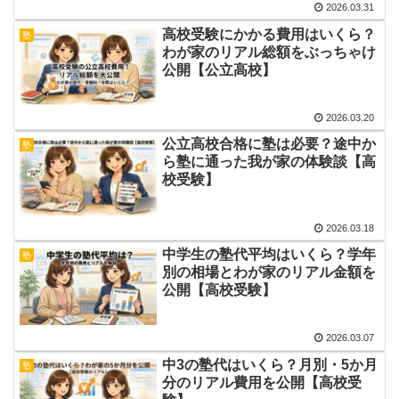
2026.03.31
高校受験にかかる費用はいくら？
塾
わが家のリアル総額をぶっちゃけ
公開【公立高校】
2026.03.20
公立高校合格に塾は必要？途中か
塾
ら塾に通った我が家の体験談【高
校受験】
2026.03.18
中学生の塾代平均はいくら？学年
塾
別の相場とわが家のリアル金額を
公開【高校受験】
2026.03.07
中3の塾代はいくら？月別・5か月
塾
分のリアル費用を公開【高校受