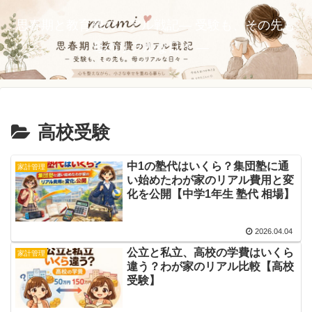
思春期と教育費のリアル戦記― 受験も、その先も。
母のリアルな日々 ―
高校受験
中1の塾代はいくら？集団塾に通
家計管理
い始めたわが家のリアル費用と変
化を公開【中学1年生 塾代 相場】
2026.04.04
公立と私立、高校の学費はいくら
家計管理
違う？わが家のリアル比較【高校
受験】