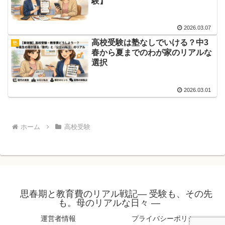
験】
2026.03.07
高校受験は塾なしでいける？中3
塾
春から夏までのわが家のリアルな
選択
2026.03.01
ホーム
高校受験
思春期と教育費のリアル戦記― 受験も、その先
も。母のリアルな日々 ―
運営者情報
プライバシーポリシー