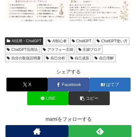
AI活用・ChatGPT
AI初心者
ChatGPT
ChatGPT使い方
ChatGPT活用法
アラフォー主婦
主婦ブログ
自分の取扱説明書
自己分析
自己成長
自己理解
シェアする
X
Facebook
はてブ
LINE
コピー
mamiをフォローする