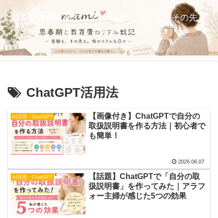
思春期と教育費のリアル戦記― 受験も、その先も。
母のリアルな日々 ―
ChatGPT活用法
【画像付き】ChatGPTで自分の
AI活用・ChatGPT
取扱説明書を作る方法｜初心者で
も簡単！
2026.06.07
【話題】ChatGPTで「自分の取
AI活用・ChatGPT
扱説明書」を作ってみた｜アラフ
ォー主婦が感じた5つの効果